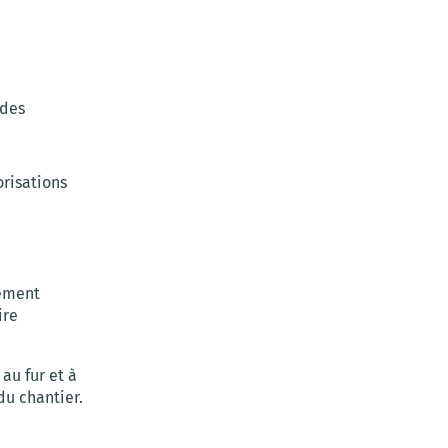
 des
orisations
lement
ire
au fur et à
du chantier.