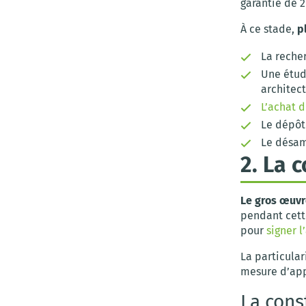
garantie de 2
À ce stade,
p
La reche
Une étude
architec
L’achat d
Le dépôt 
Le désam
2. La 
Le gros œuvr
pendant cett
pour
signer 
La particular
mesure d’appe
La cons