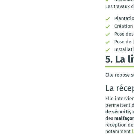
Les travaux d
Plantati
Création 
Pose des 
Pose de l
Installat
5. La 
Elle repose s
La réce
Elle intervie
permettent 
de sécurité, 
des
malfaço
réception de
notamment