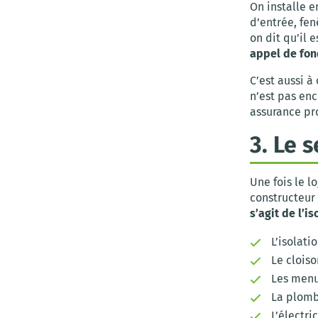
On installe e
d’entrée, fen
on dit qu’il e
appel de fon
C’est aussi 
n’est pas enc
assurance pr
3. Le 
Une fois le l
constructeur
s’agit de l’i
L’isolati
Le clois
Les menui
La plomb
L’électri