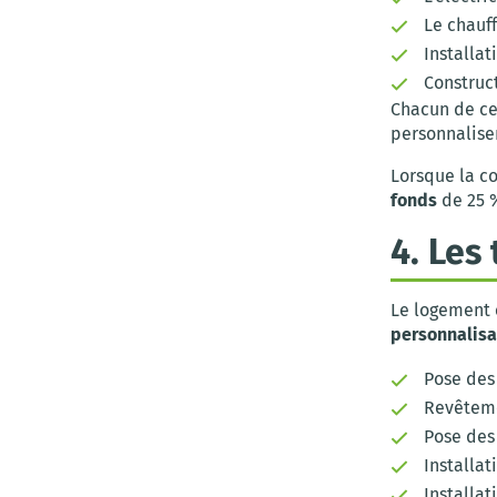
Le chauff
Installa
Construc
Chacun de ce
personnaliser
Lorsque la c
fonds
de 25 
4. Les 
Le logement 
personnalisa
Pose des
Revêteme
Pose des
Installat
Installa