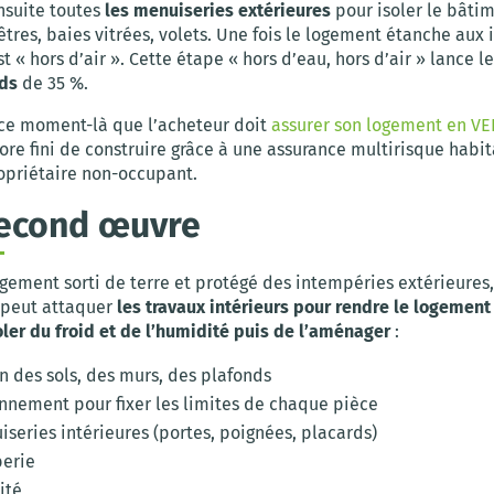
nsuite toutes
les menuiseries extérieures
pour isoler le bâtim
êtres, baies vitrées, volets. Une fois le logement étanche aux
st « hors d’air ». Cette étape « hors d’eau, hors d’air » lance l
ds
de 35 %.
à ce moment-là que l’acheteur doit
assurer son logement en VE
ore fini de construire grâce à une assurance multirisque habi
opriétaire non-occupant.
second œuvre
ogement sorti de terre et protégé des intempéries extérieures,
 peut attaquer
les travaux intérieurs pour rendre le logement 
soler du froid et de l’humidité puis de l’aménager
:
on des sols, des murs, des plafonds
onnement pour fixer les limites de chaque pièce
series intérieures (portes, poignées, placards)
erie
cité