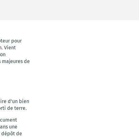
oteur pour
n. Vient
son
s majeures de
ire d’un bien
ti de terre.
ocument
dans une
n dépôt de