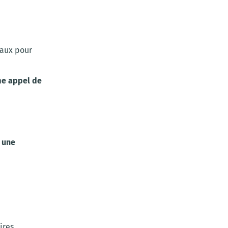
iaux pour
me appel de
r une
ires