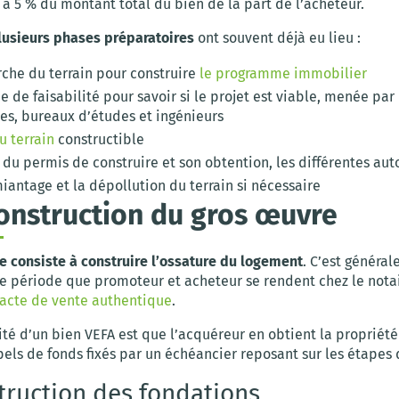
 à 5 % du montant total du bien de la part de l’acheteur.
lusieurs phases préparatoires
ont souvent déjà eu lieu :
rche du terrain pour construire
le programme immobilier
 de faisabilité pour savoir si le projet est viable, menée par
tes, bureaux d’études et ingénieurs
u terrain
constructible
du permis de construire et son obtention, les différentes aut
iantage et la dépollution du terrain si nécessaire
construction du gros œuvre
e consiste à construire l’ossature du logement
. C’est généra
e période que promoteur et acheteur se rendent chez le nota
l’acte de vente authentique
.
ité d’un bien VEFA est que l’acquéreur en obtient la propriété 
ls de fonds fixés par un échéancier reposant sur les étapes 
truction des fondations