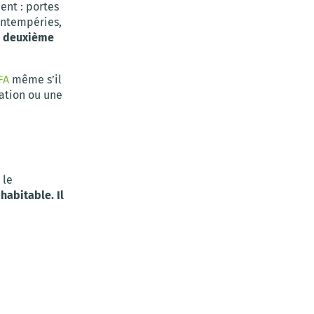
ent : portes
 intempéries,
e
deuxième
FA
même s’il
tation ou une
 le
habitable. Il