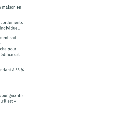
la maison en
raccordements
 individuel.
ment soit
e
nche pour
’édifice est
ndant à 35 %
our garantir
’il est «