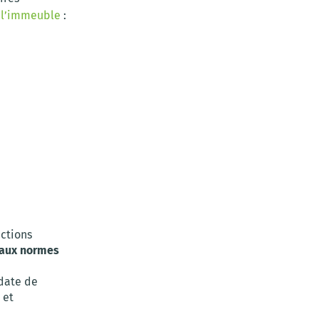
e l’immeuble
:
ections
 aux normes
 date de
et