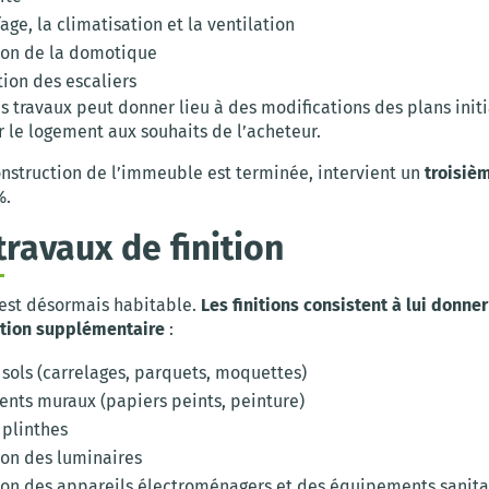
age, la climatisation et la ventilation
tion de la domotique
tion des escaliers
s travaux peut donner lieu à des modifications des plans init
 le logement aux souhaits de l’acheteur.
onstruction de l’immeuble est terminée, intervient un
troisiè
%.
travaux de finition
est désormais habitable.
Les finitions consistent à lui donne
tion supplémentaire
:
 sols (carrelages, parquets, moquettes)
nts muraux (papiers peints, peinture)
 plinthes
ion des luminaires
tion des appareils électroménagers et des équipements sanita